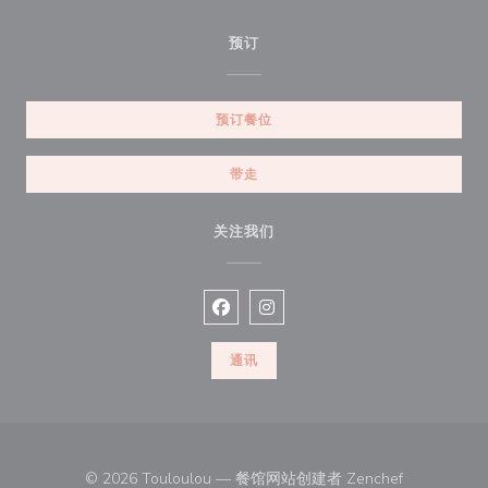
预订
预订餐位
带走
关注我们
Facebook ((在新窗口中打开))
Instagram ((在新窗口中打开))
通讯
((在新窗口中
© 2026 Touloulou — 餐馆网站创建者
Zenchef