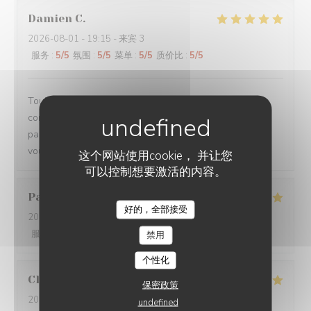
Damien
C
2026-08-01
- 19:15 - 来宾 3
服务
:
5
/5
氛围
:
5
/5
菜单
:
5
/5
质价比
:
5
/5
Toujours un plaisir de venir dans ce restaurant qui
commence toujours par un accueil chaleureux. Tout est
parfait si service à la cuisine. Ne changez rien Merci à
vous
这个网站使用cookie， 并让您
可以控制想要激活的内容。
Pascal
V
好的，全部接受
2026-07-31
- 20:45 - 来宾 2
服务
:
5
/5
氛围
:
5
/5
菜单
:
5
/5
质价比
:
5
/5
禁用
个性化
Claire
H
保密政策
2026-07-30
- 20:30 - 来宾 4
undefined