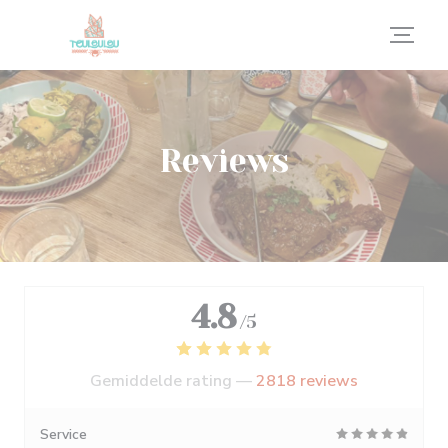
Cookies beheer paneel
Reviews
4.8
/5
Gemiddelde rating —
2818 reviews
Service