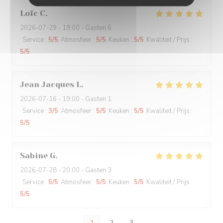
Loïc
C
2026-07-29
- 19:00 - Gasten 6
Service
:
5
/5
Atmosfeer
:
5
/5
Keuken
:
5
/5
Kwaliteit / Prijs
:
5
/5
Jean Jacques
L
2026-07-16
- 19:00 - Gasten 1
Service
:
3
/5
Atmosfeer
:
5
/5
Keuken
:
5
/5
Kwaliteit / Prijs
:
5
/5
Sabine
G
2026-07-28
- 20:00 - Gasten 3
Service
:
5
/5
Atmosfeer
:
5
/5
Keuken
:
5
/5
Kwaliteit / Prijs
:
5
/5
1
2
3