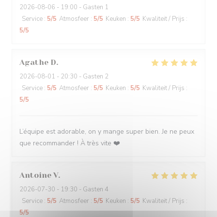
2026-08-06
- 19:00 - Gasten 1
Service
:
5
/5
Atmosfeer
:
5
/5
Keuken
:
5
/5
Kwaliteit / Prijs
:
5
/5
Agathe
D
2026-08-01
- 20:30 - Gasten 2
Service
:
5
/5
Atmosfeer
:
5
/5
Keuken
:
5
/5
Kwaliteit / Prijs
:
5
/5
L’équipe est adorable, on y mange super bien. Je ne peux
que recommander ! À très vite ❤️
Antoine
V
2026-07-30
- 19:30 - Gasten 4
Service
:
5
/5
Atmosfeer
:
5
/5
Keuken
:
5
/5
Kwaliteit / Prijs
:
5
/5