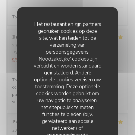
Toujours servi avec bonne humeur ! Plats délicieux
Het restaurant en zijn partners
gebruiken cookies op deze
Damien
C
site, wat kan leiden tot de
verzameling van
2026-08-01
- 19:15 - Gasten 3
persoonsgegevens.
Service
:
5
/5
Atmosfeer
:
5
/5
Keuken
:
5
/5
Kwaliteit / Prijs
:
'Noodzakelijke' cookies zijn
5
/5
verplicht en worden standaard
geïnstalleerd. Andere
optionele cookies vereisen uw
Toujours un plaisir de venir dans ce restaurant qui
toestemming. Deze optionele
commence toujours par un accueil chaleureux. Tout est
cookies worden gebruikt om
parfait si service à la cuisine. Ne changez rien Merci à
uw navigatie te analyseren,
vous
het sitepubliek te meten,
functies te bieden (bijv.
gerelateerd aan sociale
Pascal
V
netwerken) of
2026-07-31
- 20:45 - Gasten 2