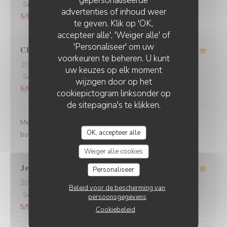
gepersonaliseerde
Service
:
5
/5
Atmosfeer
:
5
/5
Keuken
:
5
/5
Kwaliteit / Prijs
:
advertenties of inhoud weer
5
/5
te geven. Klik op 'OK,
accepteer alle', 'Weiger alle' of
'Personaliseer' om uw
Claire
H
voorkeuren te beheren. U kunt
2026-07-30
- 20:30 - Gasten 4
uw keuzes op elk moment
Service
:
5
/5
Atmosfeer
:
5
/5
Keuken
:
5
/5
Kwaliteit / Prijs
:
wijzigen door op het
5
/5
cookiepictogram linksonder op
de sitepagina's te klikken.
Merci pour tout ! La soirée était super avec une très
OK, accepteer alle
bonne cuisine et un personnel au top !
Weiger alle cookies
Jean Jacques
L
Personaliseer
2026-07-30
- 19:00 - Gasten 1
Beleid voor de bescherming van
Service
:
5
/5
Atmosfeer
:
5
/5
Keuken
:
5
/5
Kwaliteit / Prijs
:
persoonsgegevens
5
/5
Cookiebeleid