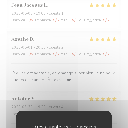
Jean Jacques
L
2026-08-06
- 19:00 - guests 1
service
:
5
/5
ambience
:
5
/5
menu
:
5
/5
quality_price
:
5
/5
Agathe
D
2026-08-01
- 20:30 - guests 2
service
:
5
/5
ambience
:
5
/5
menu
:
5
/5
quality_price
:
5
/5
L’équipe est adorable, on y mange super bien. Je ne peux
que recommander ! À très vite ❤️
Antoine
V
2026-07-30
- 19:30 - guests 4
service
:
5
/5
ambience
:
5
/5
menu
:
5
/5
quality_price
:
5
/5
O restaurante e seus parceiros