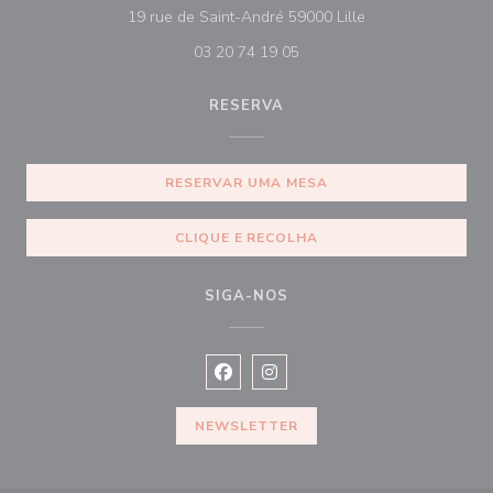
((abre numa nova j
19 rue de Saint-André 59000 Lille
03 20 74 19 05
RESERVA
RESERVAR UMA MESA
CLIQUE E RECOLHA
SIGA-NOS
Facebook ((abre numa nova janela))
Instagram ((abre numa nova ja
NEWSLETTER