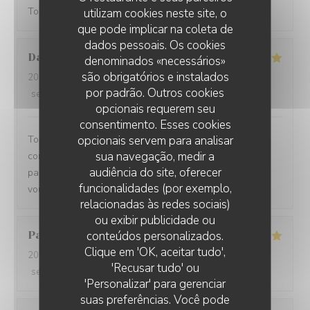
Toujours servi avec bonne humeur ! Plats délicieux
utilizam cookies neste site, o
que pode implicar na coleta de
dados pessoais. Os cookies
Damien
C
denominados «necessários»
são obrigatórios e instalados
2026-08-01
- 19:15 - guests 3
por padrão. Outros cookies
service
:
5
/5
ambience
:
5
/5
menu
:
5
/5
quality_price
:
5
/5
opcionais requerem seu
consentimento. Esses cookies
Toujours un plaisir de venir dans ce restaurant qui
opcionais servem para analisar
sua navegação, medir a
commence toujours par un accueil chaleureux. Tout est
audiência do site, oferecer
parfait si service à la cuisine. Ne changez rien Merci à
funcionalidades (por exemplo,
vous
relacionadas às redes sociais)
ou exibir publicidade ou
Pascal
V
conteúdos personalizados.
Clique em 'OK, aceitar tudo',
2026-07-31
- 20:45 - guests 2
'Recusar tudo' ou
service
:
5
/5
ambience
:
5
/5
menu
:
5
/5
quality_price
:
5
/5
'Personalizar' para gerenciar
suas preferências. Você pode