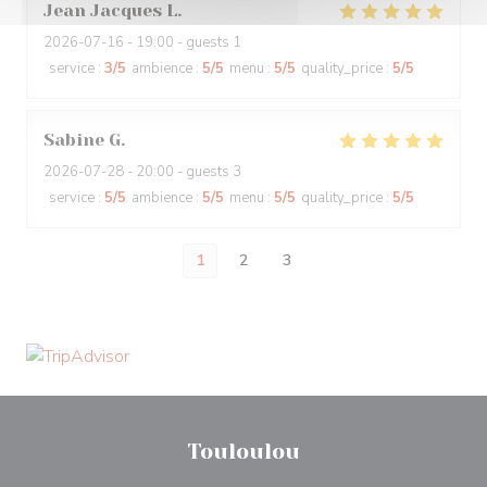
Jean Jacques
L
2026-07-16
- 19:00 - guests 1
service
:
3
/5
ambience
:
5
/5
menu
:
5
/5
quality_price
:
5
/5
Sabine
G
2026-07-28
- 20:00 - guests 3
service
:
5
/5
ambience
:
5
/5
menu
:
5
/5
quality_price
:
5
/5
1
2
3
Touloulou