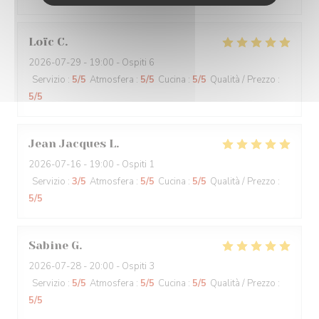
Loïc
C
2026-07-29
- 19:00 - Ospiti 6
Servizio
:
5
/5
Atmosfera
:
5
/5
Cucina
:
5
/5
Qualità / Prezzo
:
5
/5
Jean Jacques
L
2026-07-16
- 19:00 - Ospiti 1
Servizio
:
3
/5
Atmosfera
:
5
/5
Cucina
:
5
/5
Qualità / Prezzo
:
5
/5
Sabine
G
2026-07-28
- 20:00 - Ospiti 3
Servizio
:
5
/5
Atmosfera
:
5
/5
Cucina
:
5
/5
Qualità / Prezzo
:
5
/5