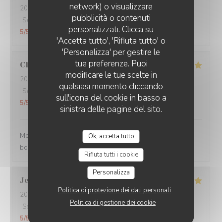
network) o visualizzare
2026-07-31
- 20:45 - Ospiti 2
pubblicità o contenuti
Servizio
:
5
/5
Atmosfera
:
5
/5
Cucina
:
5
/5
Qualità / Prezzo
:
personalizzati. Clicca su
5
/5
'Accetta tutto', 'Rifiuta tutto' o
'Personalizza' per gestire le
tue preferenze. Puoi
Claire
H
modificare le tue scelte in
2026-07-30
- 20:30 - Ospiti 4
qualsiasi momento cliccando
Servizio
:
5
/5
Atmosfera
:
5
/5
Cucina
:
5
/5
Qualità / Prezzo
:
sull'icona del cookie in basso a
5
/5
sinistra delle pagine del sito.
Merci pour tout ! La soirée était super avec une très
Ok, accetta tutto
bonne cuisine et un personnel au top !
Rifiuta tutti i cookie
Personalizza
Jean Jacques
L
Politica di protezione dei dati personali
2026-07-30
- 19:00 - Ospiti 1
Politica di gestione dei cookie
Servizio
:
5
/5
Atmosfera
:
5
/5
Cucina
:
5
/5
Qualità / Prezzo
:
5
/5