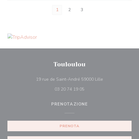
1
2
3
Touloulou
((apre una nuova f
19 rue de Saint-André 59000 Lille
03 20 74 19 05
PRENOTAZIONE
PRENOTA