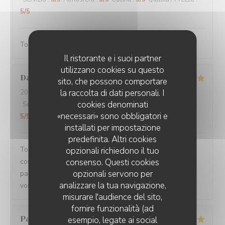
5
/5
Toujours servi avec bonne humeur ! Plats délicieux
Il ristorante e i suoi partner
utilizzano cookies su questo
Damien
C
sito, che possono comportare
la raccolta di dati personali. I
2026-08-01
- 19:15 - Ospiti 3
cookies denominati
Servizio
:
5
/5
Atmosfera
:
5
/5
Cucina
:
5
/5
Qualità / Prezzo
:
«necessari» sono obbligatori e
5
/5
installati per impostazione
predefinita. Altri cookies
Toujours un plaisir de venir dans ce restaurant qui
opzionali richiedono il tuo
commence toujours par un accueil chaleureux. Tout est
consenso. Questi cookies
opzionali servono per
parfait si service à la cuisine. Ne changez rien Merci à
analizzare la tua navigazione,
vous
misurare l'audience del sito,
fornire funzionalità (ad
Pascal
V
esempio, legate ai social