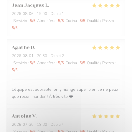
Jean Jacques
L
2026-08-06
- 19:00 - Ospiti 1
Servizio
:
5
/5
Atmosfera
:
5
/5
Cucina
:
5
/5
Qualità / Prezzo
:
5
/5
Agathe
D
2026-08-01
- 20:30 - Ospiti 2
Servizio
:
5
/5
Atmosfera
:
5
/5
Cucina
:
5
/5
Qualità / Prezzo
:
5
/5
L’équipe est adorable, on y mange super bien. Je ne peux
que recommander ! À très vite ❤️
Antoine
V
2026-07-30
- 19:30 - Ospiti 4
Servizio
:
5
/5
Atmosfera
:
5
/5
Cucina
:
5
/5
Qualità / Prezzo
: