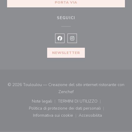
PORTA VIA
SEGUICI
Facebook ((apre una nuova finestra)
Instagram ((apre una nuova fi
NEWSLETTER
© 2026 Touloulou — Creazione del sito internet ristorante con
((apre una nuova finestra))
Zenchef
Note legali
TERMINI DI UTILIZZO
((apre una nuova finestra))
((apre una nuova finestra))
Politica di protezione dei dati personali
((apre una nuova finestra))
Informativa sui cookie
Accessibilita
((apre una nuova finestra))
((apre una nuova finest