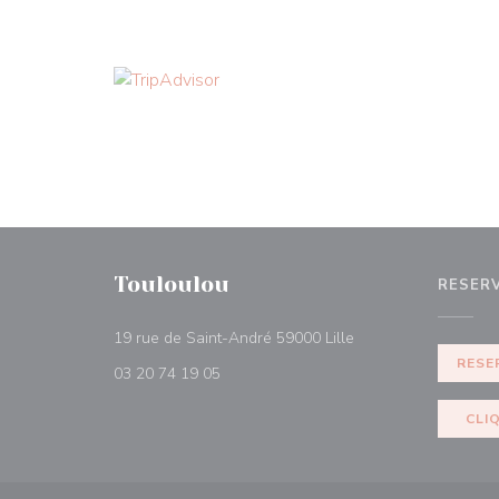
Touloulou
RESER
((abre numa nova jan
19 rue de Saint-André 59000 Lille
RESE
03 20 74 19 05
CLI