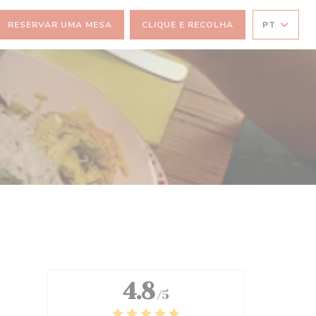
RESERVAR UMA MESA
CLIQUE E RECOLHA
PT
))
4.8
/5