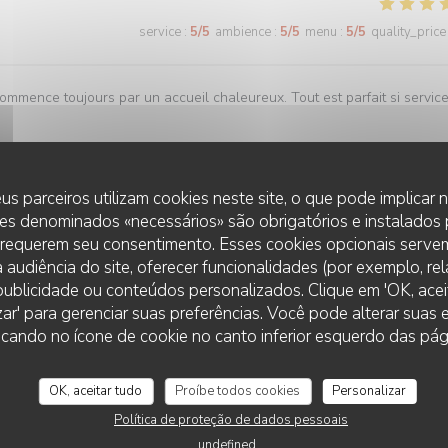
service
:
5
/5
ambience
:
5
/5
menu
:
5
/5
quality_price
commence toujours par un accueil chaleureux. Tout est parfait si servic
us parceiros utilizam cookies neste site, o que pode implicar
service
:
5
/5
ambience
:
5
/5
menu
:
5
/5
quality_price
es denominados «necessários» são obrigatórios e instalados
 requerem seu consentimento. Esses cookies opcionais servem
 audiência do site, oferecer funcionalidades (por exemplo, re
r publicidade ou conteúdos personalizados. Clique em 'OK, aceit
zar' para gerenciar suas preferências. Você pode alterar suas
service
:
5
/5
ambience
:
5
/5
menu
:
5
/5
quality_price
cando no ícone de cookie no canto inferior esquerdo das pági
 bonne cuisine et un personnel au top !
OK, aceitar tudo
Proíbe todos cookies
Personalizar
Política de proteção de dados pessoais
undefined