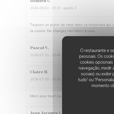
Damien
C
2026-08-01
- 19:15 - guests 3
Toujours un plaisir de venir dans ce restaurant qui 
la cuisine. Ne changez rien Merci à vous
Pascal
V
O restaurante e se
2026-07-31
- 20:45 - guests 2
pessoais. Os cooki
cookies opcionais
navegação, medir a
Claire
H
sociais) ou exibi
tudo' ou 'Personali
2026-07-30
- 20:30 - guests 4
momento cli
Merci pour tout ! La soirée était super avec une très
Jean Jacques
L