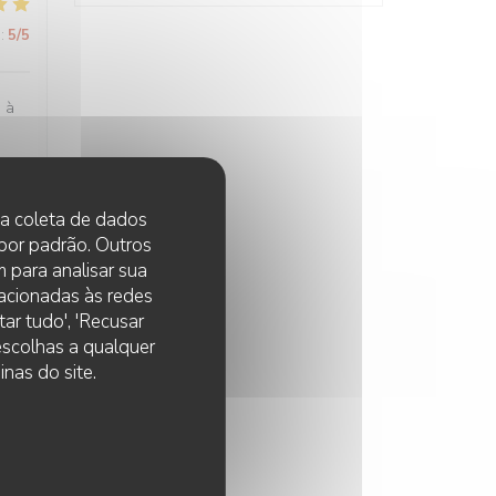
:
5
/5
e à
 na coleta de dados
:
5
/5
 por padrão. Outros
 para analisar sua
lacionadas às redes
ar tudo', 'Recusar
 escolhas a qualquer
:
5
/5
nas do site.