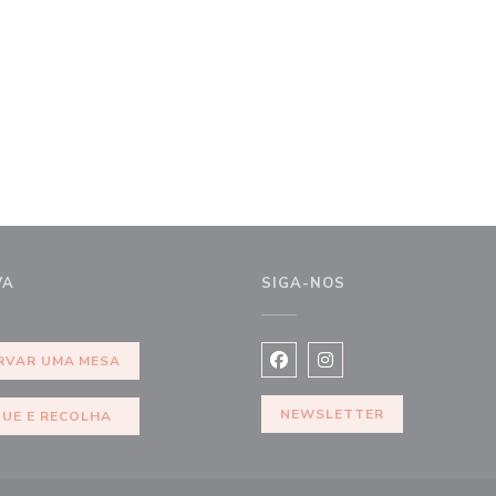
VA
SIGA-NOS
ela))
RVAR UMA MESA
Facebook ((abre numa nova j
Instagram ((abre numa 
NEWSLETTER
QUE E RECOLHA