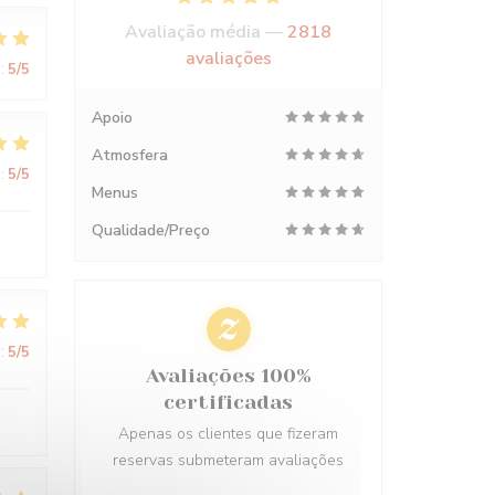
Avaliação média —
2818
avaliações
:
5
/5
Apoio
Atmosfera
:
5
/5
Menus
Qualidade/Preço
:
5
/5
Avaliações 100%
certificadas
Apenas os clientes que fizeram
reservas submeteram avaliações