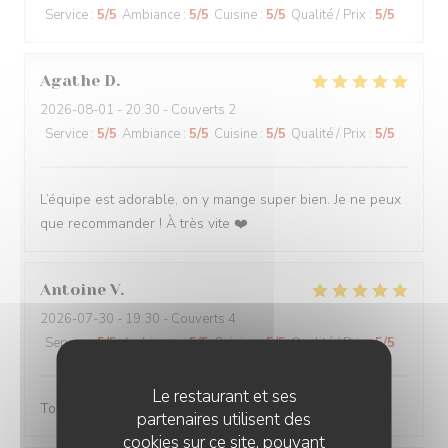
Service
:
5
/5
Ambiance
:
5
/5
Cuisine
:
5
/5
Qualité / Prix
:
5
/5
Agathe
D
2026-08-01
- 20:30 - Couverts 2
Service
:
5
/5
Ambiance
:
5
/5
Cuisine
:
5
/5
Qualité / Prix
:
5
/5
L’équipe est adorable, on y mange super bien. Je ne peux
que recommander ! À très vite ❤️
Antoine
V
2026-07-30
- 19:30 - Couverts 4
Service
:
5
/5
Ambiance
:
5
/5
Cuisine
:
5
/5
Qualité / Prix
:
5
/5
Le restaurant et ses
Toujours servi avec bonne humeur ! Plats délicieux
partenaires utilisent des
cookies sur ce site, pouvant