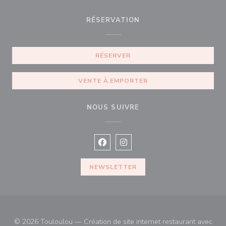
RÉSERVATION
RÉSERVER
VENTE À EMPORTER
NOUS SUIVRE
Facebook ((ouvre une nouvelle fenê
Instagram ((ouvre une nouvell
NEWSLETTER
© 2026 Touloulou — Création de site internet restaurant avec