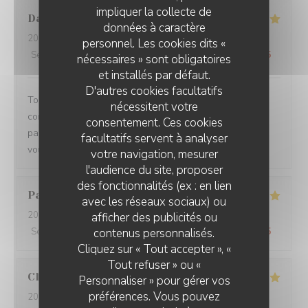
impliquer la collecte de
Damien
C
données à caractère
2026-08-01
- 19:15 - Couverts 3
personnel. Les cookies dits «
Service
:
5
/5
Ambiance
:
5
/5
Cuisine
:
5
/5
Qualité / Prix
:
5
/5
nécessaires » sont obligatoires
et installés par défaut.
D'autres cookies facultatifs
Toujours un plaisir de venir dans ce restaurant qui
nécessitent votre
commence toujours par un accueil chaleureux. Tout est
consentement. Ces cookies
parfait si service à la cuisine. Ne changez rien Merci à
facultatifs servent à analyser
vous
votre navigation, mesurer
l'audience du site, proposer
des fonctionnalités (ex : en lien
Pascal
V
avec les réseaux sociaux) ou
2026-07-31
- 20:45 - Couverts 2
afficher des publicités ou
contenus personnalisés.
Service
:
5
/5
Ambiance
:
5
/5
Cuisine
:
5
/5
Qualité / Prix
:
5
/5
Cliquez sur « Tout accepter », «
Tout refuser » ou «
Claire
H
Personnaliser » pour gérer vos
préférences. Vous pouvez
2026-07-30
- 20:30 - Couverts 4