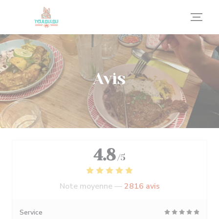
Personnalisation de vos choix en matière de cookies
Avis
4.8
/5
Note moyenne —
2816 avis
Service