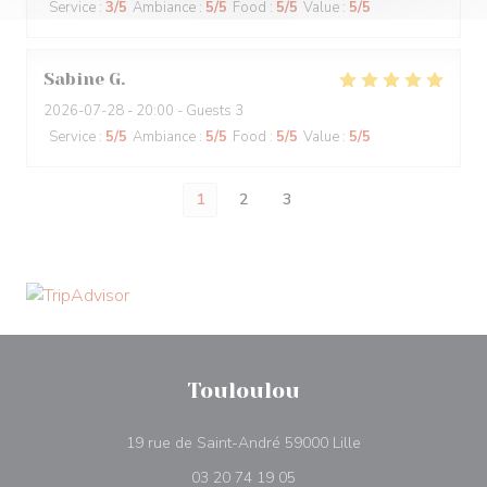
Service
:
3
/5
Ambiance
:
5
/5
Food
:
5
/5
Value
:
5
/5
Sabine
G
2026-07-28
- 20:00 - Guests 3
Service
:
5
/5
Ambiance
:
5
/5
Food
:
5
/5
Value
:
5
/5
1
2
3
Touloulou
((opens in a new 
19 rue de Saint-André 59000 Lille
03 20 74 19 05