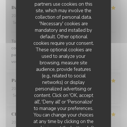
partners use cookies on this
Damien
C
site, which may involve the
2026-08-01
- 19:15 - Guests 3
collection of personal data.
Service
:
5
/5
Ambiance
:
5
/5
Food
:
5
/5
Value
:
5
/5
'Necessary' cookies are
mandatory and installed by
default. Other optional
Toujours un plaisir de venir dans ce restaurant qui
cookies require your consent.
commence toujours par un accueil chaleureux. Tout est
These optional cookies are
parfait si service à la cuisine. Ne changez rien Merci à
used to analyze your
vous
browsing, measure site
audience, provide features
(e.g., related to social
Pascal
V
networks) or display
personalized advertising or
2026-07-31
- 20:45 - Guests 2
content. Click on 'OK, accept
Service
:
5
/5
Ambiance
:
5
/5
Food
:
5
/5
Value
:
5
/5
all', 'Deny all' or 'Personalize'
to manage your preferences.
Claire
H
You can change your choices
at any time by clicking on the
2026-07-30
- 20:30 - Guests 4