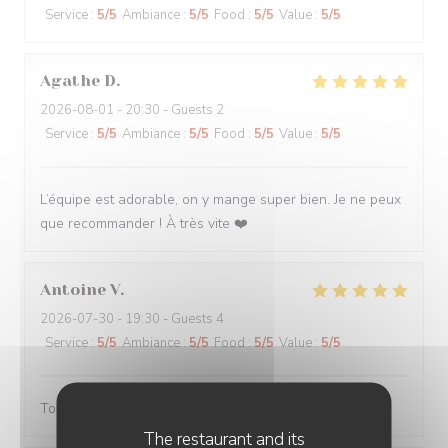
Service
:
5
/5
Ambiance
:
5
/5
Food
:
5
/5
Value
:
5
/5
Agathe
D
2026-08-01
- 20:30 - Guests 2
Service
:
5
/5
Ambiance
:
5
/5
Food
:
5
/5
Value
:
5
/5
L’équipe est adorable, on y mange super bien. Je ne peux
que recommander ! À très vite ❤️
Antoine
V
2026-07-30
- 19:30 - Guests 4
Service
:
5
/5
Ambiance
:
5
/5
Food
:
5
/5
Value
:
5
/5
Toujours servi avec bonne humeur ! Plats délicieux
The restaurant and its