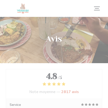
Personnalisation de vos choix en matière de cookies
Avis
4.8
/5
Note moyenne —
2817 avis
Service