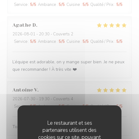
Service
:
5
/5
Ambiance
:
5
/5
Cuisine
:
5
/5
Qualité / Prix
:
5
/5
Agathe
D
2026-08-01
- 20:30 - Couverts 2
Service
:
5
/5
Ambiance
:
5
/5
Cuisine
:
5
/5
Qualité / Prix
:
5
/5
L’équipe est adorable, on y mange super bien. Je ne peux
que recommander ! À très vite ❤️
Antoine
V
2026-07-30
- 19:30 - Couverts 4
Service
:
5
/5
Ambiance
:
5
/5
Cuisine
:
5
/5
Qualité / Prix
:
5
/5
Le restaurant et ses
Toujours servi avec bonne humeur ! Plats délicieux
partenaires utilisent des
cookies sur ce site, pouvant